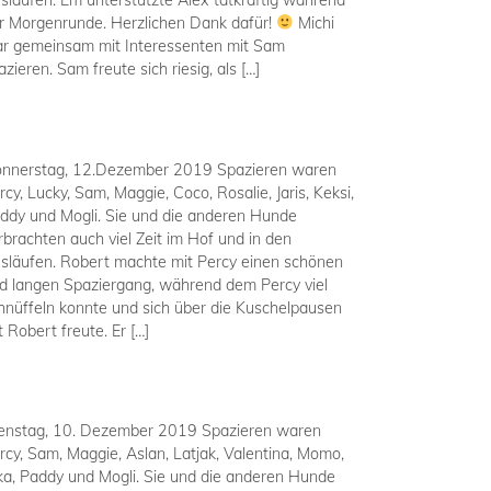
släufen. Em unterstützte Alex tatkräftig während
r Morgenrunde. Herzlichen Dank dafür!
Michi
r gemeinsam mit Interessenten mit Sam
azieren. Sam freute sich riesig, als […]
nnerstag, 12.Dezember 2019 Spazieren waren
rcy, Lucky, Sam, Maggie, Coco, Rosalie, Jaris, Keksi,
ddy und Mogli. Sie und die anderen Hunde
rbrachten auch viel Zeit im Hof und in den
släufen. Robert machte mit Percy einen schönen
d langen Spaziergang, während dem Percy viel
hnüffeln konnte und sich über die Kuschelpausen
t Robert freute. Er […]
enstag, 10. Dezember 2019 Spazieren waren
rcy, Sam, Maggie, Aslan, Latjak, Valentina, Momo,
ka, Paddy und Mogli. Sie und die anderen Hunde