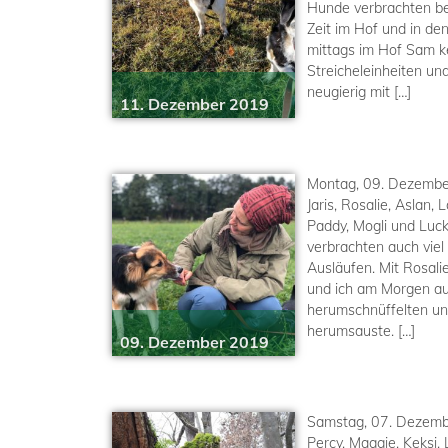
Hunde verbrachten bei
Zeit im Hof und in den
mittags im Hof Sam k
Streicheleinheiten und
neugierig mit […]
11. Dezember 2019
Montag, 09. Dezembe
Jaris, Rosalie, Aslan, 
Paddy, Mogli und Luc
verbrachten auch viel
Ausläufen. Mit Rosali
und ich am Morgen au
herumschnüffelten un
herumsauste. […]
09. Dezember 2019
Samstag, 07. Dezemb
Percy, Maggie, Keksi,