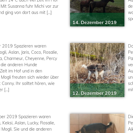
en 14°C auch viel Zeit im Hof
Au
 Mit Susanna fuhr Michi vor zur
de
d ging von dort aus mit […]
wa
sp
14. Dezember 2019
er 2019 Spazieren waren
Do
li, Aslan, Jaris, Coco, Rosalie,
Pe
ina, Charmeur, Cheyenne, Percy
Pa
 die anderen Hunde
ve
 Zeit im Hof und in den
Au
Mogli freuten sich wieder über
un
Conny. Ihr solltet hören, wie
sc
r […]
mi
12. Dezember 2019
ber 2019 Spazieren waren
Di
, Keksi, Aslan, Lucky, Rosalie,
Pe
d Mogli. Sie und die anderen
Ai