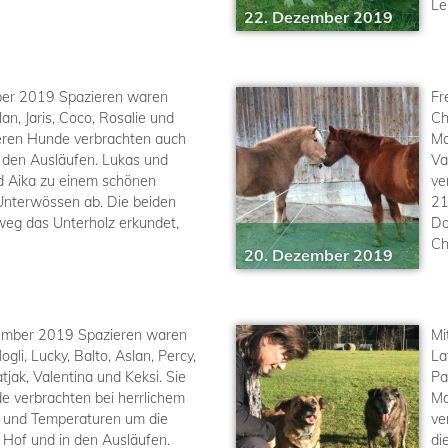
Le
22. Dezember 2019
er 2019 Spazieren waren
Fr
an, Jaris, Coco, Rosalie und
Ch
eren Hunde verbrachten auch
Ma
in den Ausläufen. Lukas und
Va
d Aika zu einem schönen
ve
Unterwössen ab. Die beiden
21
eg das Unterholz erkundet,
Do
Ch
20. Dezember 2019
ember 2019 Spazieren waren
Mi
gli, Lucky, Balto, Aslan, Percy,
La
atjak, Valentina und Keksi. Sie
Pa
e verbrachten bei herrlichem
Ma
e und Temperaturen um die
ve
m Hof und in den Ausläufen.
di