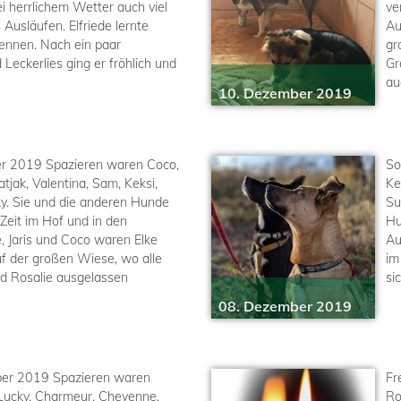
 herrlichem Wetter auch viel
ve
 Ausläufen. Elfriede lernte
Au
ennen. Nach ein paar
gr
 Leckerlies ging er fröhlich und
Gr
au
10. Dezember 2019
r 2019 Spazieren waren Coco,
So
Latjak, Valentina, Sam, Keksi,
Ke
ky. Sie und die anderen Hunde
Su
 Zeit im Hof und in den
Hu
e, Jaris und Coco waren Elke
Au
f der großen Wiese, wo alle
im
d Rosalie ausgelassen
si
08. Dezember 2019
er 2019 Spazieren waren
Fr
 Lucky, Charmeur, Cheyenne,
Ro