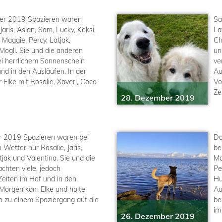
er 2019 Spazieren waren
Sa
Jaris, Aslan, Sam, Lucky, Keksi,
La
Maggie, Percy, Latjak,
Ch
Mogli. Sie und die anderen
un
i herrlichem Sonnenschein
ve
und in den Ausläufen. In der
Au
 Elke mit Rosalie, Xaverl, Coco
Vo
Ze
28. Dezember 2019
r 2019 Spazieren waren bei
Do
Wetter nur Rosalie, Jaris,
be
tjak und Valentina. Sie und die
Mo
chten viele, jedoch
Pe
Zeiten im Hof und in den
Hu
 Morgen kam Elke und holte
Au
co zu einem Spaziergang auf die
be
im
26. Dezember 2019