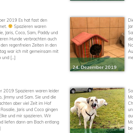
er 2019 Es hat fast den
Di
net.
Spazieren waren
Ja
ie, Jaris, Coco, Sam, Paddy und
Sa
nderen Hunde verbrachten auch
di
n den regenfreien Zeiten in den
Na
tag war ich mit gemeinsam mit
Au
o und […]
me
24. Dezember 2019
r 2019 Spazieren waren leider
So
co, Jimmy und Sam. Sie und die
Mo
hten aber viel Zeit im Hof
Ch
 Rosalie, Jaris und Coco gingen
un
 Elke und mir spazieren. Wir
au
d liefen dann am Bach entlang
Mo
]
be