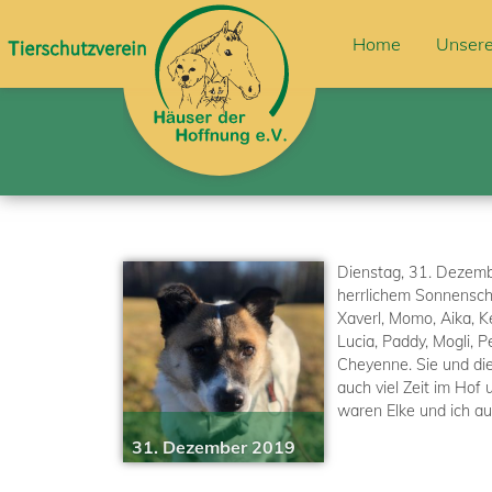
Home
Unsere
Dienstag, 31. Dezem
herrlichem Sonnenschei
Xaverl, Momo, Aika, Ke
Lucia, Paddy, Mogli, 
Cheyenne. Sie und di
auch viel Zeit im Hof 
waren Elke und ich au
31. Dezember 2019