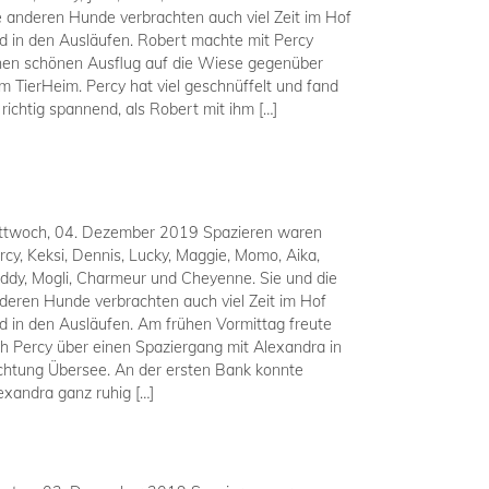
e anderen Hunde verbrachten auch viel Zeit im Hof
d in den Ausläufen. Robert machte mit Percy
nen schönen Ausflug auf die Wiese gegenüber
m TierHeim. Percy hat viel geschnüffelt und fand
 richtig spannend, als Robert mit ihm […]
ttwoch, 04. Dezember 2019 Spazieren waren
rcy, Keksi, Dennis, Lucky, Maggie, Momo, Aika,
ddy, Mogli, Charmeur und Cheyenne. Sie und die
deren Hunde verbrachten auch viel Zeit im Hof
d in den Ausläufen. Am frühen Vormittag freute
ch Percy über einen Spaziergang mit Alexandra in
chtung Übersee. An der ersten Bank konnte
exandra ganz ruhig […]