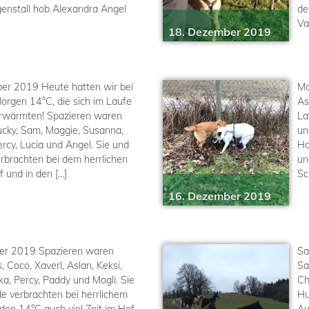
enstall hob Alexandra Angel
de
Va
18. Dezember 2019
er 2019 Heute hatten wir bei
Mo
rgen 14°C, die sich im Laufe
As
rwärmten! Spazieren waren
La
Lucky, Sam, Maggie, Susanna,
un
ercy, Lucia und Angel. Sie und
Ho
rbrachten bei dem herrlichen
un
f und in den […]
Sc
16. Dezember 2019
er 2019 Spazieren waren
Sa
, Coco, Xaverl, Aslan, Keksi,
Sa
a, Percy, Paddy und Mogli. Sie
Ch
e verbrachten bei herrlichem
Hu