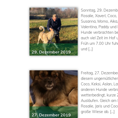
Sonntag, 29. Dezemb
Rosalie, Xaverl, Coco, 
Susanna, Momo, Aika, 
Valentina, Paddy und 
Hunde verbrachten be
auch viel Zeit im Hof 
Früh um 7.00 Uhr fuhr
und […]
29. Dezember 2019
Freitag, 27. Dezembe
diesem ungemütlichen 
Coco, Keksi, Aslan, La
anderen Hunde verbra
wetterbedingt, kurze 
Ausläufen. Gleich am
Rosalie, Jaris und Co
große Wiese ab. […]
27. Dezember 2019