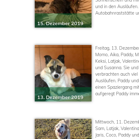
Sonnenschein und mild
und in den Ausläufen.
Autobahnraststätte un
15. Dezember 2019
Freitag, 13. Dezemb
Momo, Aika, Paddy, Mog
Keksi, Latjak, Valent
und Susanna. Sie und
verbrachten auch viel
Ausläufen. Paddy und 
einen Spaziergang mit 
aufgeregt Paddy imme
13. Dezember 2019
Mittwoch, 11. Dezem
Sam, Latjak, Valentina
Jaris, Coco, Paddy un