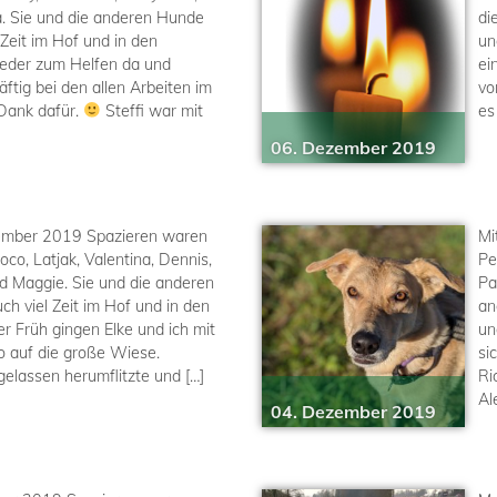
. Sie und die anderen Hunde
di
 Zeit im Hof und in den
un
eder zum Helfen da und
ei
äftig bei den allen Arbeiten im
vo
 Dank dafür.
Steffi war mit
es
06. Dezember 2019
ember 2019 Spazieren waren
Mi
Coco, Latjak, Valentina, Dennis,
Pe
nd Maggie. Sie und die anderen
Pa
h viel Zeit im Hof und in den
an
er Früh gingen Elke und ich mit
un
co auf die große Wiese.
si
elassen herumflitzte und […]
Ri
Al
04. Dezember 2019