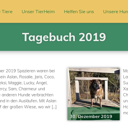
 Tiere
Unser TierHeim
Helfen Sie uns
Unsere Hun
Tagebuch 2019
ber 2019 Spazieren waren bei
Mo
n Aslan, Rosalie, Jaris, Coco,
La
ksi, Maggie, Lucky, Angel,
Su
Percy, Sam, Charmeur und
Xa
e anderen Hunde verbrachten
Ch
und in den Ausläufen. Mit Aslan
un
f der großen Wiese, wo wir […]
Ho
ma
30. Dezember 2019