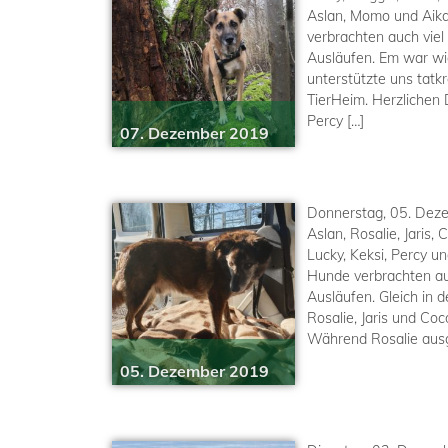
Aslan, Momo und Aika
verbrachten auch viel
Ausläufen. Em war wi
unterstützte uns tatkr
TierHeim. Herzlichen
Percy […]
07. Dezember 2019
Donnerstag, 05. Dez
Aslan, Rosalie, Jaris, 
Lucky, Keksi, Percy u
Hunde verbrachten auc
Ausläufen. Gleich in d
Rosalie, Jaris und Co
Während Rosalie ausg
05. Dezember 2019