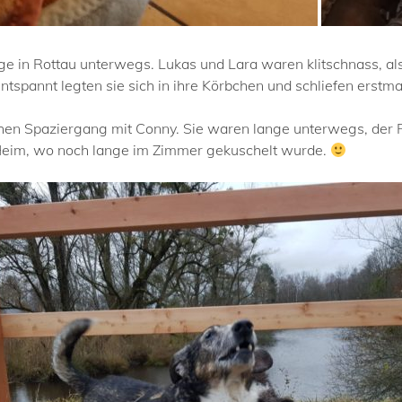
e in Rottau unterwegs. Lukas und Lara waren klitschnass, al
tspannt legten sie sich in ihre Körbchen und schliefen erstma
ichen Spaziergang mit Conny. Sie waren lange unterwegs, de
erHeim, wo noch lange im Zimmer gekuschelt wurde.