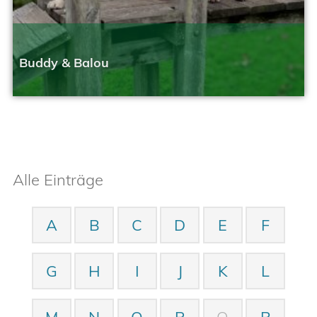
Buddy & Balou
Geändert am 30. Juni 2025
Alle Einträge
A
B
C
D
E
F
G
H
I
J
K
L
M
N
O
P
Q
R