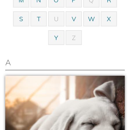
S
T
U
V
W
X
Y
Z
A