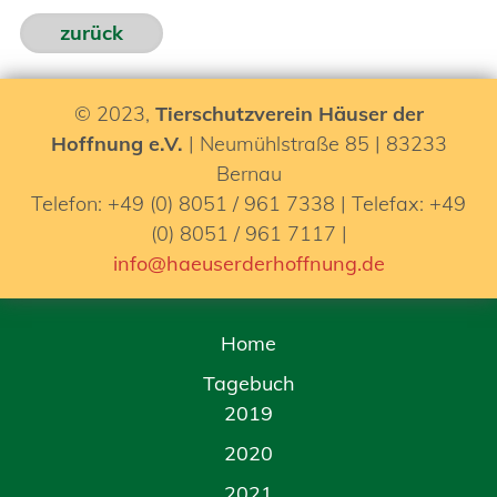
zurück
© 2023,
Tierschutzverein Häuser der
Hoffnung e.V.
| Neumühlstraße 85 | 83233
Bernau
Telefon: +49 (0) 8051 / 961 7338 | Telefax: +49
(0) 8051 / 961 7117 |
info@haeuserderhoffnung.de
Home
Tagebuch
2019
2020
2021