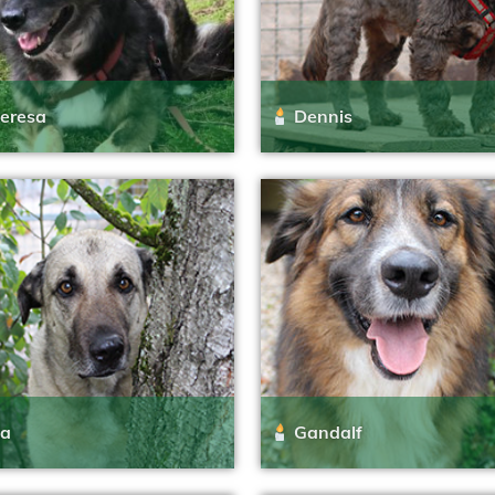
eresa
Dennis
za
Gandalf