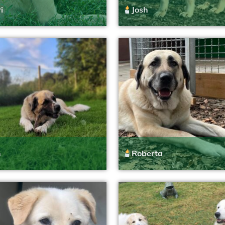
i
Josh
n
Roberta