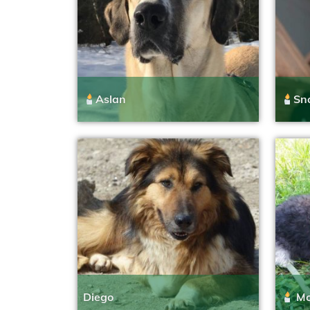
Aslan
Sn
Diego
Mo