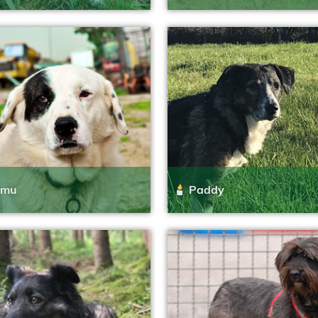
amu
Paddy