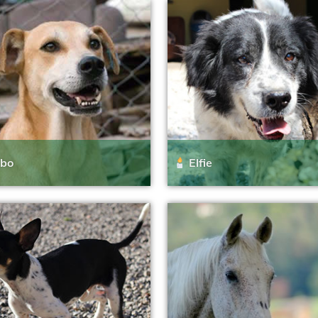
bo
Elfie