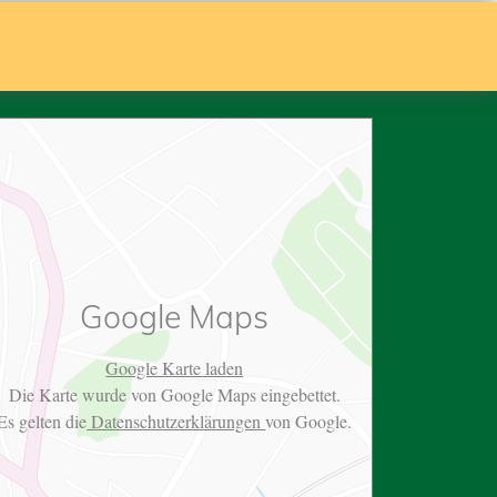
Google Maps
Google Karte laden
Die Karte wurde von Google Maps eingebettet.
Es gelten die
Datenschutzerklärungen
von Google.