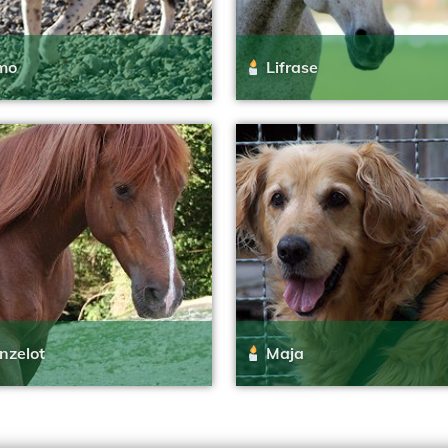
mo
Lifrase
nzelot
Maja