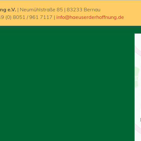
ng e.V.
| Neumühlstraße 85 | 83233 Bernau
49 (0) 8051 / 961 7117 |
info@haeuserderhoffnung.de