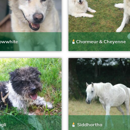
owwhite
Charmeur & Cheyenne
gli
Siddhartha