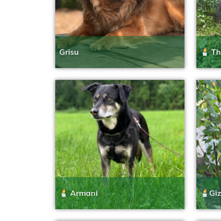
Grisu
Th
Armani
Gi