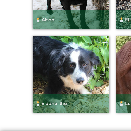
Aisha
El
Siddhartha
La