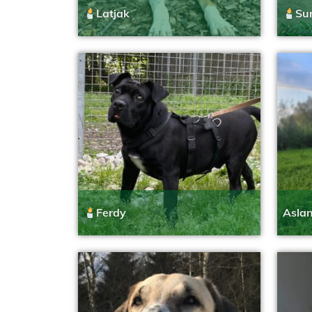
Latjak
Sur
Asla
Ferdy