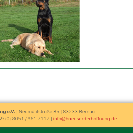
ng e.V.
| Neumühlstraße 85 | 83233 Bernau
49 (0) 8051 / 961 7117 |
info@haeuserderhoffnung.de