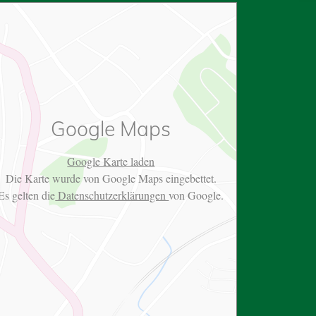
Google Maps
Google Karte laden
Die Karte wurde von Google Maps eingebettet.
Es gelten die
Datenschutzerklärungen
von Google.