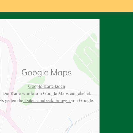
Google Maps
Google Karte laden
Die Karte wurde von Google Maps eingebettet.
Es gelten die
Datenschutzerklärungen
von Google.