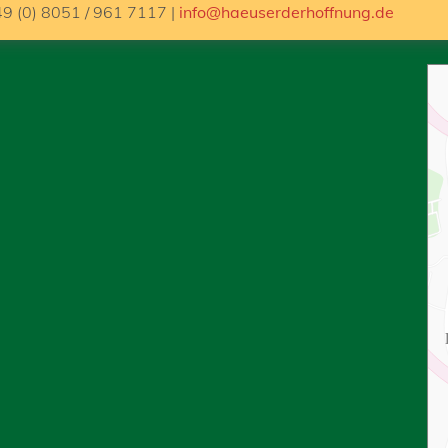
49 (0) 8051 / 961 7117 |
info@haeuserderhoffnung.de