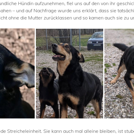
ndliche Hündin aufzunehmen, fiel uns auf den von ihr geschic
sahen – und auf Nachfrage wurde uns erklärt, dass sie tatsächl
icht ohne die Mutter zurücklassen und so kamen auch sie zu u
de Streicheleinheit. Sie kann auch mal alleine bleiben, ist st