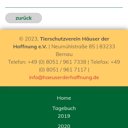
zurück
© 2023,
Tierschutzverein Häuser der
Hoffnung e.V.
| Neumühlstraße 85 | 83233
Bernau
Telefon: +49 (0) 8051 / 961 7338 | Telefax: +49
(0) 8051 / 961 7117 |
info@haeuserderhoffnung.de
Home
Tagebuch
2019
2020