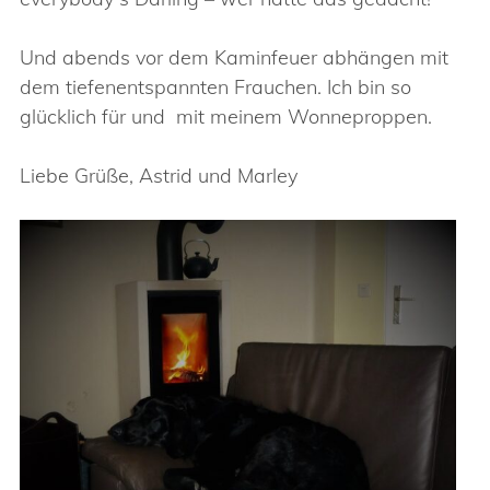
Und abends vor dem Kaminfeuer abhängen mit
dem tiefenentspannten Frauchen. Ich bin so
glücklich für und mit meinem Wonneproppen.
Liebe Grüße, Astrid und Marley