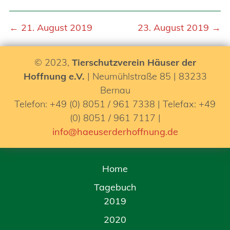
← 21. August 2019
23. August 2019 →
© 2023,
Tierschutzverein Häuser der
Hoffnung e.V.
| Neumühlstraße 85 | 83233
Bernau
Telefon: +49 (0) 8051 / 961 7338 | Telefax: +49
(0) 8051 / 961 7117 |
info@haeuserderhoffnung.de
Home
Tagebuch
2019
2020