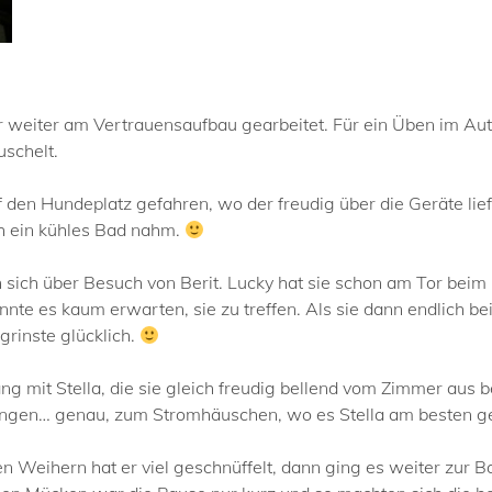
hr weiter am Vertrauensaufbau gearbeitet. Für ein Üben im Aut
uschelt.
f den Hundeplatz gefahren, wo der freudig über die Geräte li
h ein kühles Bad nahm.
en sich über Besuch von Berit. Lucky hat sie schon am Tor b
nte es kaum erwarten, sie zu treffen. Als sie dann endlich b
grinste glücklich.
 mit Stella, die sie gleich freudig bellend vom Zimmer aus
ngen… genau, zum Stromhäuschen, wo es Stella am besten ge
 Weihern hat er viel geschnüffelt, dann ging es weiter zur B