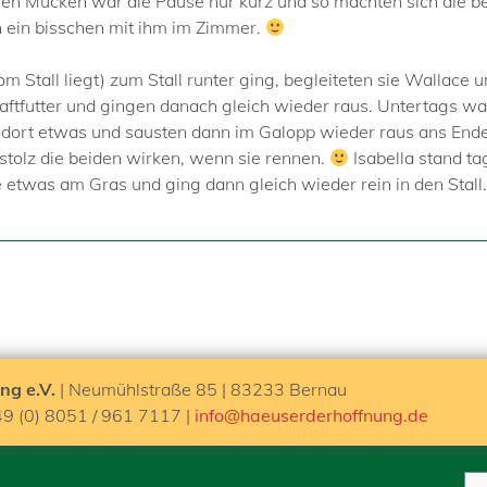
len Mücken war die Pause nur kurz und so machten sich die 
 ein bisschen mit ihm im Zimmer.
om Stall liegt) zum Stall runter ging, begleiteten sie Wallace
raftfutter und gingen danach gleich wieder raus. Untertags w
en dort etwas und sausten dann im Galopp wieder raus ans En
stolz die beiden wirken, wenn sie rennen.
Isabella stand ta
etwas am Gras und ging dann gleich wieder rein in den Stall. I
ng e.V.
| Neumühlstraße 85 | 83233 Bernau
49 (0) 8051 / 961 7117 |
info@haeuserderhoffnung.de