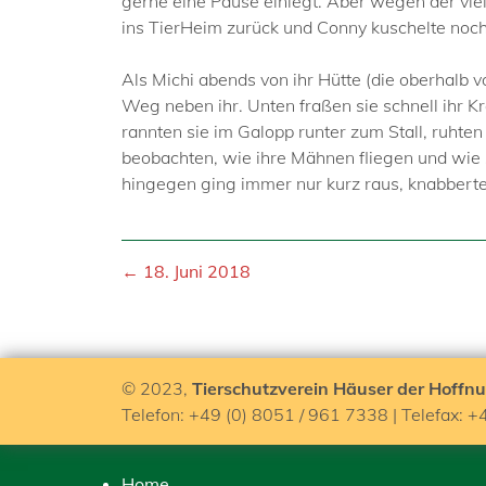
gerne eine Pause einlegt. Aber wegen der vie
ins TierHeim zurück und Conny kuschelte noch
Als Michi abends von ihr Hütte (die oberhalb v
Weg neben ihr. Unten fraßen sie schnell ihr K
rannten sie im Galopp runter zum Stall, ruht
beobachten, wie ihre Mähnen fliegen und wie 
hingegen ging immer nur kurz raus, knabberte 
← 18. Juni 2018
© 2023,
Tierschutzverein Häuser der Hoffnu
Telefon: +49 (0) 8051 / 961 7338 | Telefax: +
Home