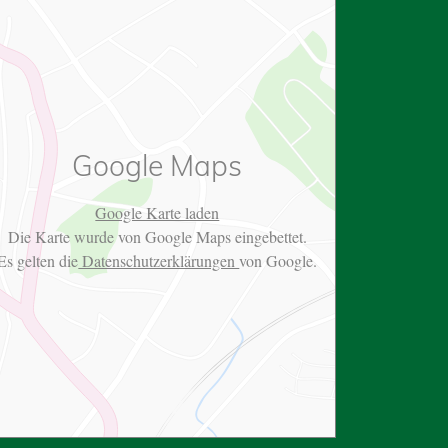
Google Maps
Google Karte laden
Die Karte wurde von Google Maps eingebettet.
Es gelten die
Datenschutzerklärungen
von Google.