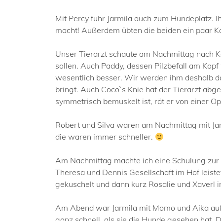
Mit Percy fuhr Jarmila auch zum Hundeplatz. Ih
macht! Außerdem übten die beiden ein paar 
Unser Tierarzt schaute am Nachmittag nach Ke
sollen. Auch Paddy, dessen Pilzbefall am Kop
wesentlich besser. Wir werden ihm deshalb da
bringt. Auch Coco`s Knie hat der Tierarzt abge
symmetrisch bemuskelt ist, rät er von einer Op
Robert und Silva waren am Nachmittag mit Jari
die waren immer schneller.
Am Nachmittag machte ich eine Schulung zur Ga
Theresa und Dennis Gesellschaft im Hof leist
gekuschelt und dann kurz Rosalie und Xaverl 
Am Abend war Jarmila mit Momo und Aika auf 
ganz schnell, als sie die Hunde gesehen hat. 