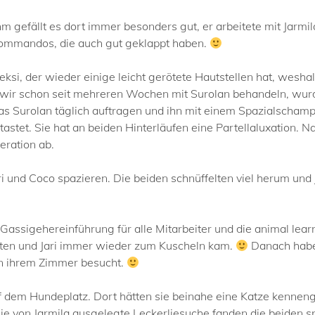
m gefällt es dort immer besonders gut, er arbeitete mit Jarmi
Kommandos, die auch gut geklappt haben.
ksi, der wieder einige leicht gerötete Hautstellen hat, wesh
f wir schon seit mehreren Wochen mit Surolan behandeln, wurd
s Surolan täglich auftragen und ihn mit einem Spazialschampo
tastet. Sie hat an beiden Hinterläufen eine Partellaluxation.
eration ab.
 und Coco spazieren. Die beiden schnüffelten viel herum und 
ssigehereinführung für alle Mitarbeiter und die animal learn
eten und Jari immer wieder zum Kuscheln kam.
Danach habe 
in ihrem Zimmer besucht.
dem Hundeplatz. Dort hätten sie beinahe eine Katze kennenge
Die von Jarmila ausgelegte Leckerliesuche fanden die beiden 