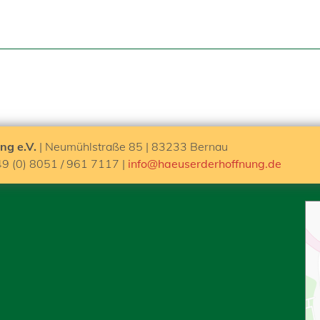
ng e.V.
| Neumühlstraße 85 | 83233 Bernau
49 (0) 8051 / 961 7117 |
info@haeuserderhoffnung.de