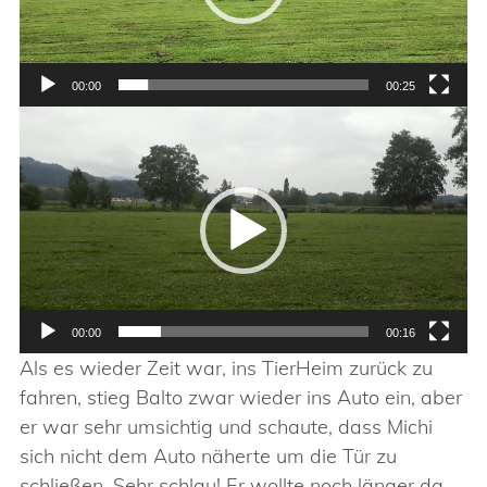
00:00
00:25
Video-
Player
00:00
00:16
Als es wieder Zeit war, ins TierHeim zurück zu
fahren, stieg Balto zwar wieder ins Auto ein, aber
er war sehr umsichtig und schaute, dass Michi
sich nicht dem Auto näherte um die Tür zu
schließen. Sehr schlau! Er wollte noch länger da