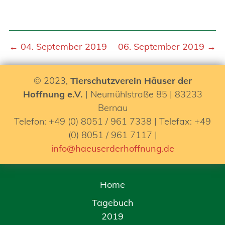
← 04. September 2019
06. September 2019 →
© 2023,
Tierschutzverein Häuser der
Hoffnung e.V.
| Neumühlstraße 85 | 83233
Bernau
Telefon: +49 (0) 8051 / 961 7338 | Telefax: +49
(0) 8051 / 961 7117 |
info@haeuserderhoffnung.de
Home
Tagebuch
2019