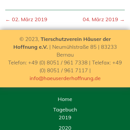
← 02. März 2019
04. März 2019 →
© 2023,
Tierschutzverein Häuser der
Hoffnung e.V.
| Neumühlstraße 85 | 83233
Bernau
Telefon: +49 (0) 8051 / 961 7338 | Telefax: +49
(0) 8051 / 961 7117 |
info@haeuserderhoffnung.de
Home
Tagebuch
2019
2020