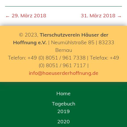
← 29. März 2018
31. März 2018 →
© 2023,
Tierschutzverein Häuser der
Hoffnung e.V.
| Neumühlstraße 85 | 83233
Bernau
Telefon: +49 (0) 8051 / 961 7338 | Telefax: +49
(0) 8051 / 961 7117 |
info@haeuserderhoffnung.de
Home
Tagebuch
2019
2020