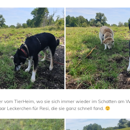
er vom TierHeim, wo sie sich immer wieder im Schatten am W
ar Leckerchen für Resi, die sie ganz schnell fand.