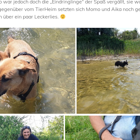
r jedoch doch die „Eindringlinge“ der Spaß vergällt, sie wo
 gegenüber vom TierHeim setzten sich Momo und Aika noch gem
h über ein paar Leckerlies.