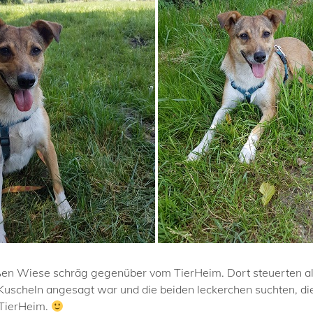
oßen Wiese schräg gegenüber vom TierHeim. Dort steuerten all
scheln angesagt war und die beiden leckerchen suchten, die A
 TierHeim.