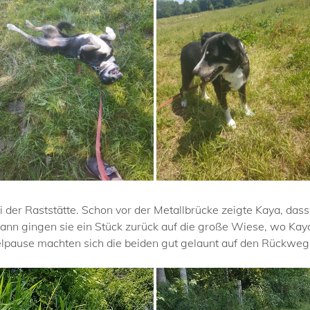
i der Raststätte. Schon vor der Metallbrücke zeigte Kaya, das
dann gingen sie ein Stück zurück auf die große Wiese, wo Kay
elpause machten sich die beiden gut gelaunt auf den Rückweg