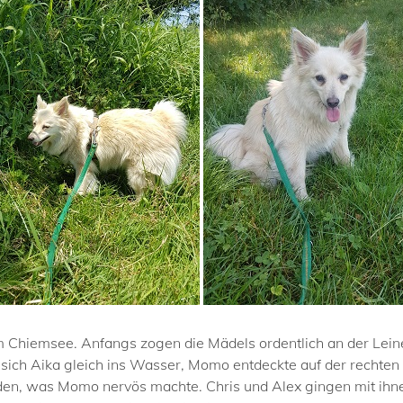
Chiemsee. Anfangs zogen die Mädels ordentlich an der Leine,
e sich Aika gleich ins Wasser, Momo entdeckte auf der rechten
en, was Momo nervös machte. Chris und Alex gingen mit ihnen 