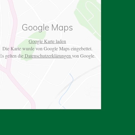
Google Maps
Google Karte laden
Die Karte wurde von Google Maps eingebettet.
Es gelten die
Datenschutzerklärungen
von Google.