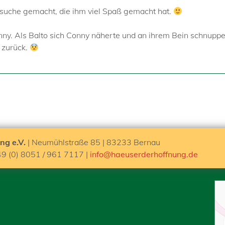
iesuche gemacht, die ihm viel Spaß gemacht hat.
y. Als Balto sich Conny näherte und an ihrem Bein schnuppert
z zurück.
ng e.V.
| Neumühlstraße 85 | 83233 Bernau
49 (0) 8051 / 961 7117 |
info@haeuserderhoffnung.de