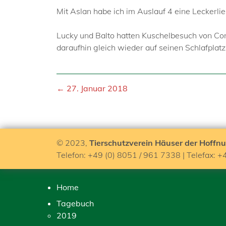
Mit Aslan habe ich im Auslauf 4 eine Leckerl
Lucky und Balto hatten Kuschelbesuch von Conn
daraufhin gleich wieder auf seinen Schlafplat
← 27. Januar 2018
© 2023,
Tierschutzverein Häuser der Hoffnu
Telefon: +49 (0) 8051 / 961 7338 | Telefax: +
Home
Tagebuch
2019