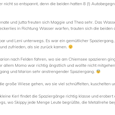
r nicht so entspannt, denn die beiden hatten 8 (!) Autobegeg
ate und Jutta freuten sich Maggie und Thea sehr. Das Wasser
eckerlies in Richtung Wasser warfen, trauten sich die beiden 
par und Leni unterwegs. Es war ein gemütlicher Spaziergang
und zufrieden, als sie zurück kamen.
Marion nach Felden fahren, wo sie am Chiemsee spazieren gin
r allem Momo war richtig ängstlich und wollte nicht mitgehe
olfgang und Marion sehr anstrengender Spaziergang.
f die große Wiese gehen, wo sie viel schnüffelten, kuschelten
leine Kerl findet die Spaziergänge richtig klasse und erobert
gs, wo Skippy jede Menge Leute begrüßte, die Metallrehe b