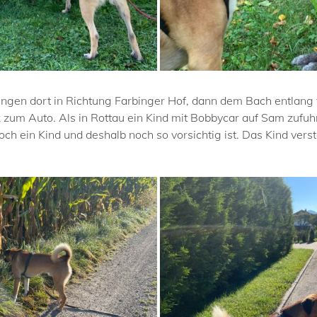
ingen dort in Richtung Farbinger Hof, dann dem Bach entlang 
um Auto. Als in Rottau ein Kind mit Bobbycar auf Sam zufuhr,
ch ein Kind und deshalb noch so vorsichtig ist. Das Kind vers