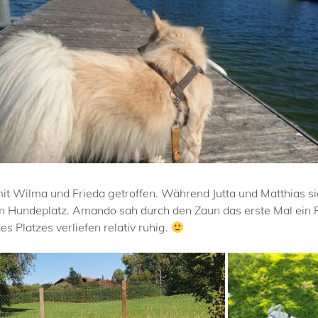
it Wilma und Frieda getroffen. Während Jutta und Matthias s
en Hundeplatz. Amando sah durch den Zaun das erste Mal ein P
Platzes verliefen relativ ruhig.