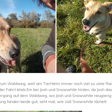
zum Waldweg, weil am TierHeim immer noch viel zu viele Ra
r Fahrt blieb Em bei Josh und Snowwhite hinten, da Josh da
ziergang auf dem Waldweg, wo Josh und Snowwhite neugierig
 fanden beide gut, seht mal, wie süß Snowwhite lächelt: