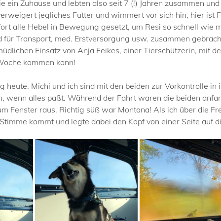
ie ein Zuhause und lebten also seit 7 (!) Jahren zusammen und
erweigert jegliches Futter und wimmert vor sich hin, hier ist F
ofort alle Hebel in Bewegung gesetzt, um Resi so schnell wie
ld für Transport, med. Erstversorgung usw. zusammen gebracht
dlichen Einsatz von Anja Feikes, einer Tierschützerin, mit de
 Woche kommen kann!
eute. Michi und ich sind mit den beiden zur Vorkontrolle in 
fen, wenn alles paßt. Während der Fahrt waren die beiden anf
 Fenster raus. Richtig süß war Montana! Als ich über die Fre
timme kommt und legte dabei den Kopf von einer Seite auf die