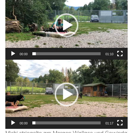
Player
00:00
01:10
Video-
Player
00:00
01:17
Michi striegelte am Morgen Wallace und Gowinda