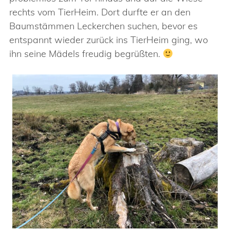
rechts vom TierHeim. Dort durfte er an den
Baumstämmen Leckerchen suchen, bevor es
entspannt wieder zurück ins TierHeim ging, wo
ihn seine Mädels freudig begrüßten.