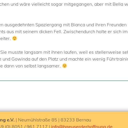
en und wäre vielleicht sogar mitgegangen, aber mit Bella w
inen ausgedehnten Spaziergang mit Bianca und ihren Freunden
hts aus mit seinem dicken Fell. Zwischendurch holte er sich i
eiter.
Sie musste langsam mit ihnen laufen, weil es stellenweise seh
e und Gowinda auf den Platz und machte ein wenig Führtrain
de dann von selbst langsamer.
ng e.V.
| Neumühlstraße 85 | 83233 Bernau
49 (0) 8051 / 961 7117 |
info@haeuserderhoffnung.de