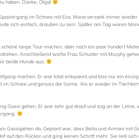
 zu haben. Danke, Olga!
Spaziergang im Schnee mit Eva. Mona versank immer wieder
eute sich einfach, draußen zu sein. Später am Tag waren Mon
e schöne lange Tour machen, aber nach ein paar hundert Meter
umdrehen. Anschließend wollte Frau Schuster mit Murphy gehe
für beide Hunde aus.
gang machen. Er war total entspannt und biss nur ein einziges
t im Schnee und genoss die Sonne. Als er wieder im TierHeim
ng Gassi gehen. Er war sehr gut drauf und zog an der Leine, 
iergang.
 Gassigehen da. Geplant war, dass Bella und Armani mit Gas
of auf den Rücken und ging keinen Schritt mehr. Sie ließ sich