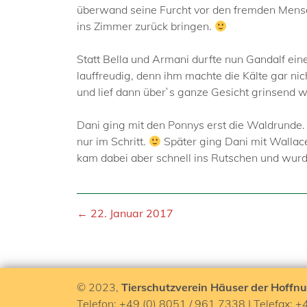
überwand seine Furcht vor den fremden Mensch
ins Zimmer zurück bringen.
Statt Bella und Armani durfte nun Gandalf e
lauffreudig, denn ihm machte die Kälte gar nic
und lief dann über`s ganze Gesicht grinsend w
Dani ging mit den Ponnys erst die Waldrunde. 
nur im Schritt.
Später ging Dani mit Wallac
kam dabei aber schnell ins Rutschen und wur
← 22. Januar 2017
© 2023,
Tierschutzverein Häuser der Hoffnu
Telefon: +49 (0) 8051 / 961 7338 | Telefax: +