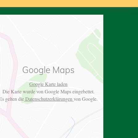
Google Maps
Google Karte laden
Die Karte wurde von Google Maps eingebettet.
Es gelten die
Datenschutzerklärungen
von Google.