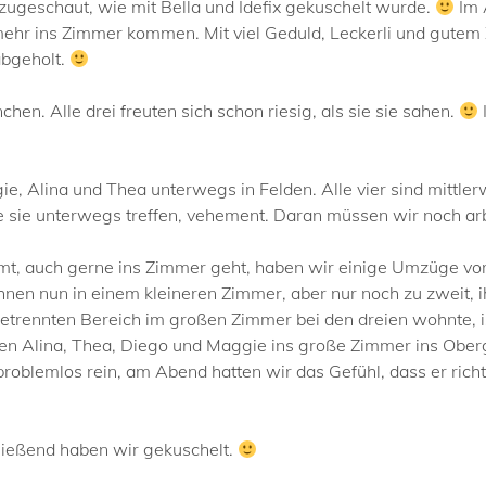
 zugeschaut, wie mit Bella und Idefix gekuschelt wurde.
Im 
 mehr ins Zimmer kommen. Mit viel Geduld, Leckerli und gutem
abgeholt.
hen. Alle drei freuten sich schon riesig, als sie sie sahen.
e, Alina und Thea unterwegs in Felden. Alle vier sind mittlerw
e sie unterwegs treffen, vehement. Daran müssen wir noch arb
ommt, auch gerne ins Zimmer geht, haben wir einige Umzüge v
en nun in einem kleineren Zimmer, aber nur noch zu zweit, ih
rennten Bereich im großen Zimmer bei den dreien wohnte, ist
en Alina, Thea, Diego und Maggie ins große Zimmer ins Obe
roblemlos rein, am Abend hatten wir das Gefühl, dass er richt
ließend haben wir gekuschelt.