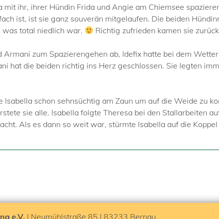
mit ihr, ihrer Hündin Frida und Angie am Chiemsee spazieren
ach ist, ist sie ganz souverän mitgelaufen. Die beiden Hünd
was total niedlich war.
Richtig zufrieden kamen sie zurück
 Armani zum Spazierengehen ab, Idefix hatte bei dem Wetter
 hat die beiden richtig ins Herz geschlossen. Sie legten i
e Isabella schon sehnsüchtig am Zaun um auf die Weide zu kom
ete sie alle. Isabella folgte Theresa bei den Stallarbeiten auf 
t. Als es dann so weit war, stürmte Isabella auf die Koppel 
ng e.V.
| Neumühlstraße 85 | 83233 Bernau