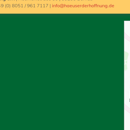
49 (0) 8051 / 961 7117 |
info@haeuserderhoffnung.de