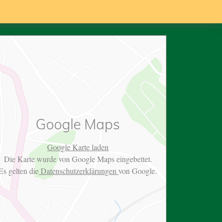
Google Maps
Google Karte laden
Die Karte wurde von Google Maps eingebettet.
Es gelten die
Datenschutzerklärungen
von Google.