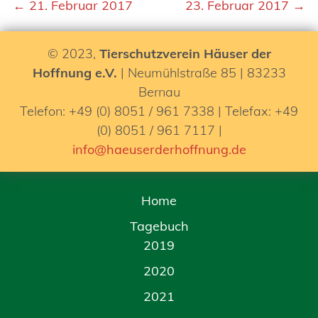
← 21. Februar 2017
23. Februar 2017 →
© 2023,
Tierschutzverein Häuser der
Hoffnung e.V.
| Neumühlstraße 85 | 83233
Bernau
Telefon: +49 (0) 8051 / 961 7338 | Telefax: +49
(0) 8051 / 961 7117 |
info@haeuserderhoffnung.de
Home
Tagebuch
2019
2020
2021