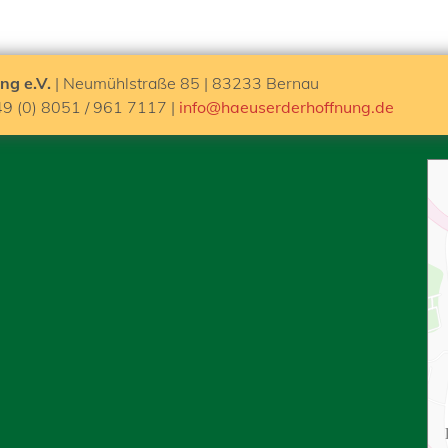
ng e.V.
| Neumühlstraße 85 | 83233 Bernau
49 (0) 8051 / 961 7117 |
info@haeuserderhoffnung.de