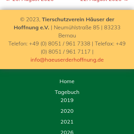
© 2023,
Tierschutzverein Häuser der
Hoffnung e.V.
| Neumühlstraße 85 | 83233
Bernau
Telefon: +49 (0) 8051 / 961 7338 | Telefax: +49
(0) 8051 / 961 7117 |
info@haeuserderhoffnung.de
Home
Tagebuch
2019
2020
2021
2026