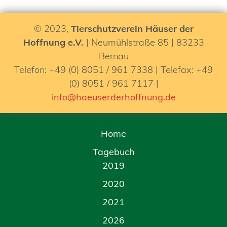
© 2023,
Tierschutzverein Häuser der
Hoffnung e.V.
| Neumühlstraße 85 | 83233
Bernau
Telefon: +49 (0) 8051 / 961 7338 | Telefax: +49
(0) 8051 / 961 7117 |
info@haeuserderhoffnung.de
Home
Tagebuch
2019
2020
2021
2026