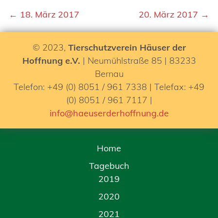
← 18. März 2017
20. März 2017 →
© 2023,
Tierschutzverein Häuser der
Hoffnung e.V.
| Neumühlstraße 85 | 83233
Bernau
Telefon: +49 (0) 8051 / 961 7338 | Telefax: +49
(0) 8051 / 961 7117 |
info@haeuserderhoffnung.de
Home
Tagebuch
2019
2020
2021