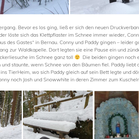
ang. Bevor es los ging, ließ er sich den neuen Druckverband 
ider löste sich das Klettpflaster im Schnee immer wieder, Co
aus des Gastes“ in Bernau. Conny und Paddy gingen – leider
g zur Waldkapelle. Dort legten sie eine Pause ein und zünd
ckerliesuche im Schnee ganz toll
Die beiden gingen noch e
n und staunte, wenn Schnee von den Bäumen fiel. Paddy liebt 
ns TierHeim, wo sich Paddy gleich auf sein Bett legte und dö
Conny noch Josh und Snowwhite in deren Zimmer zum Kuschel