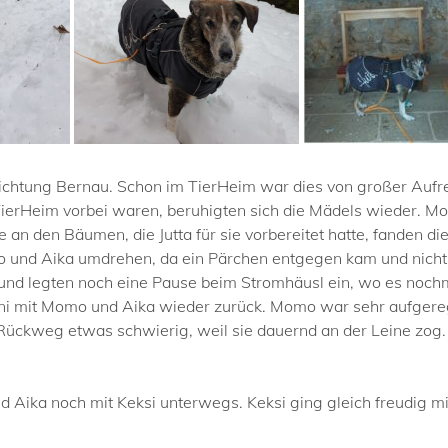
ichtung Bernau. Schon im TierHeim war dies von großer Aufr
TierHeim vorbei waren, beruhigten sich die Mädels wieder. 
 an den Bäumen, die Jutta für sie vorbereitet hatte, fanden d
 und Aika umdrehen, da ein Pärchen entgegen kam und nicht e
m und legten noch eine Pause beim Stromhäusl ein, wo es noch
ani mit Momo und Aika wieder zurück. Momo war sehr aufgere
r Rückweg etwas schwierig, weil sie dauernd an der Leine zog
ika noch mit Keksi unterwegs. Keksi ging gleich freudig mit 