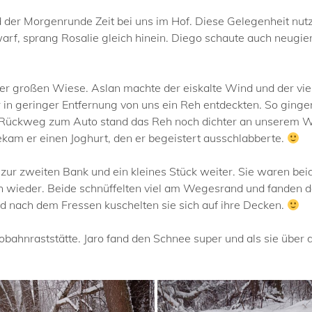
der Morgenrunde Zeit bei uns im Hof. Diese Gelegenheit nutze
f, sprang Rosalie gleich hinein. Diego schaute auch neugieri
er großen Wiese. Aslan machte der eiskalte Wind und der viel
 in geringer Entfernung von uns ein Reh entdeckten. So ginge
 Rückweg zum Auto stand das Reh noch dichter an unserem Weg
kam er einen Joghurt, den er begeistert ausschlabberte.
zur zweiten Bank und ein kleines Stück weiter. Sie waren bei
ich wieder. Beide schnüffelten viel am Wegesrand und fanden 
nd nach dem Fressen kuschelten sie sich auf ihre Decken.
obahnraststätte. Jaro fand den Schnee super und als sie über