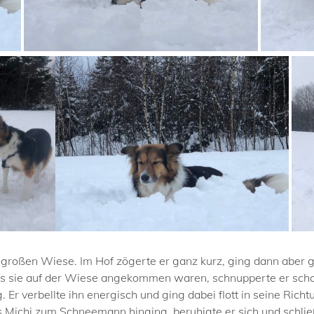
 großen Wiese. Im Hof zögerte er ganz kurz, ging dann aber g
als sie auf der Wiese angekommen waren, schnupperte er scho
. Er verbellte ihn energisch und ging dabei flott in seine Rich
s Michi zum Schneemann hinging, beruhigte er sich und schlie