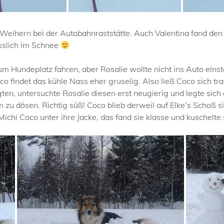
n Weihern bei der Autobahnraststätte. Auch Valentina fand de
üsslich im Schnee
um Hundeplatz fahren, aber Rosalie wollte nicht ins Auto eins
co findet das kühle Nass eher gruselig. Also ließ Coco sich t
en, untersuchte Rosalie diesen erst neugierig und legte sich
zu dösen. Richtig süß! Coco blieb derweil auf Elke’s Schoß sit
hi Coco unter ihre Jacke, das fand sie klasse und kuschelte 