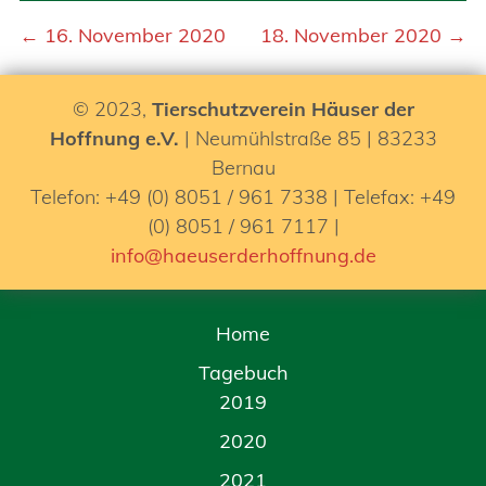
← 16. November 2020
18. November 2020 →
© 2023,
Tierschutzverein Häuser der
Hoffnung e.V.
| Neumühlstraße 85 | 83233
Bernau
Telefon: +49 (0) 8051 / 961 7338 | Telefax: +49
(0) 8051 / 961 7117 |
info@haeuserderhoffnung.de
Home
Tagebuch
2019
2020
2021