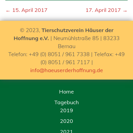
← 15. April 2017
17. April 2017 →
© 2023,
Tierschutzverein Häuser der
Hoffnung e.V.
| Neumühlstraße 85 | 83233
Bernau
Telefon: +49 (0) 8051 / 961 7338 | Telefax: +49
(0) 8051 / 961 7117 |
info@haeuserderhoffnung.de
Home
Tagebuch
2019
2020
2021