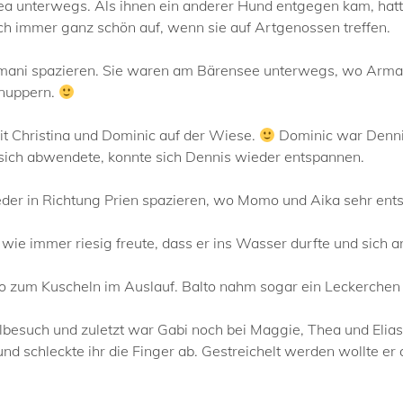
 unterwegs. Als ihnen ein anderer Hund entgegen kam, hatte
ich immer ganz schön auf, wenn sie auf Artgenossen treffen.
mani spazieren. Sie waren am Bärensee unterwegs, wo Arman
hnuppern.
it Christina und Dominic auf der Wiese.
Dominic war Denni
sich abwendete, konnte sich Dennis wieder entspannen.
der in Richtung Prien spazieren, wo Momo und Aika sehr en
h wie immer riesig freute, dass er ins Wasser durfte und sich
o zum Kuscheln im Auslauf. Balto nahm sogar ein Leckerchen
elbesuch und zuletzt war Gabi noch bei Maggie, Thea und Elia
d schleckte ihr die Finger ab. Gestreichelt werden wollte er a