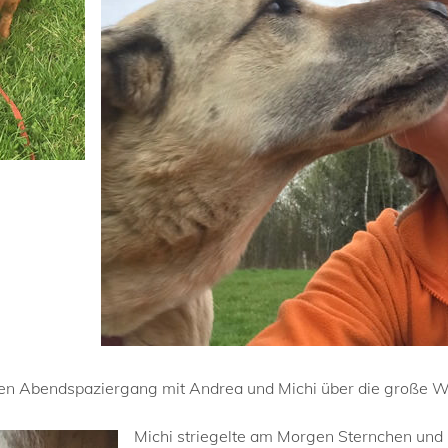
nen Abendspaziergang mit Andrea und Michi über die große 
Michi striegelte am Morgen Sternchen und 