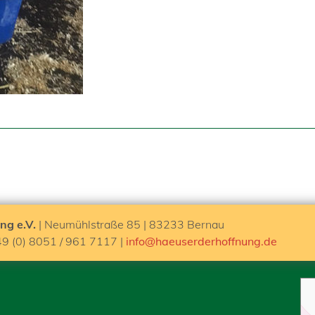
ng e.V.
| Neumühlstraße 85 | 83233 Bernau
49 (0) 8051 / 961 7117 |
info@haeuserderhoffnung.de