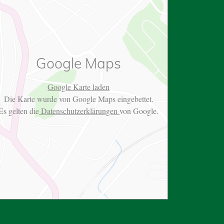
Google Maps
Google Karte laden
Die Karte wurde von Google Maps eingebettet.
Es gelten die
Datenschutzerklärungen
von Google.