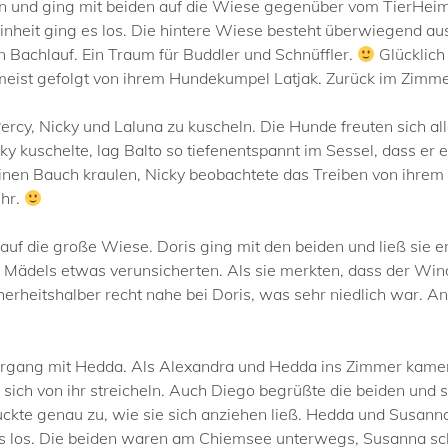
 an und ging mit beiden auf die Wiese gegenüber vom TierHei
inheit ging es los. Die hintere Wiese besteht überwiegend 
n Bachlauf. Ein Traum für Buddler und Schnüffler.
Glücklich 
ist gefolgt von ihrem Hundekumpel Latjak. Zurück im Zimmer 
Percy, Nicky und Laluna zu kuscheln. Die Hunde freuten sich a
 kuschelte, lag Balto so tiefenentspannt im Sessel, dass er e
nen Bauch kraulen, Nicky beobachtete das Treiben von ihrem
ihr.
f die große Wiese. Doris ging mit den beiden und ließ sie er
e Mädels etwas verunsicherten. Als sie merkten, dass der Wind 
erheitshalber recht nahe bei Doris, was sehr niedlich war. Ans
iergang mit Hedda. Als Alexandra und Hedda ins Zimmer kam
sich von ihr streicheln. Auch Diego begrüßte die beiden und 
ckte genau zu, wie sie sich anziehen ließ. Hedda und Susanna
´s los. Die beiden waren am Chiemsee unterwegs, Susanna sc