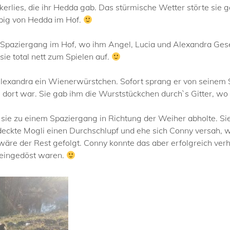
kerlies, die ihr Hedda gab. Das stürmische Wetter störte sie g
ebig von Hedda im Hof.
paziergang im Hof, wo ihm Angel, Lucia und Alexandra Gesells
sie total nett zum Spielen auf.
lexandra ein Wienerwürstchen. Sofort sprang er von seinem So
dort war. Sie gab ihm die Wurststückchen durch`s Gitter, wo
 sie zu einem Spaziergang in Richtung der Weiher abholte. Sie
deckte Mogli einen Durchschlupf und ehe sich Conny versah, 
re der Rest gefolgt. Conny konnte das aber erfolgreich ver
e eingedöst waren.