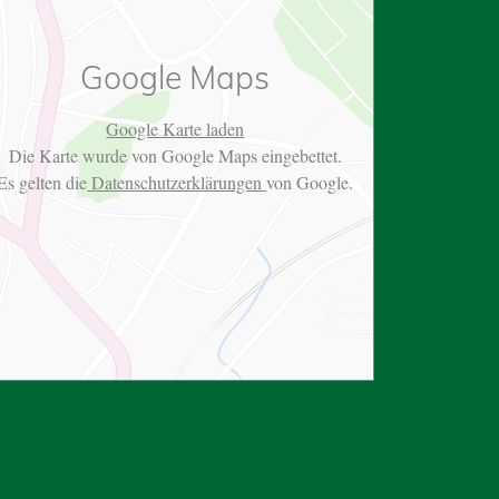
Google Maps
Google Karte laden
Die Karte wurde von Google Maps eingebettet.
Es gelten die
Datenschutzerklärungen
von Google.