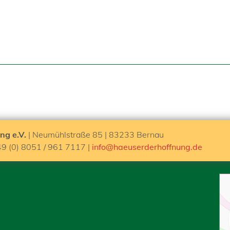
ng e.V.
| Neumühlstraße 85 | 83233 Bernau
49 (0) 8051 / 961 7117 |
info@haeuserderhoffnung.de