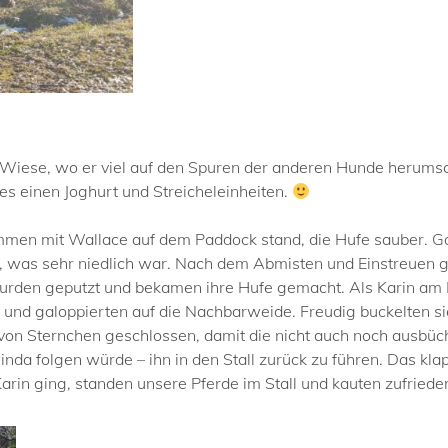
 Wiese, wo er viel auf den Spuren der anderen Hunde herumsch
es einen Joghurt und Streicheleinheiten.
n mit Wallace auf dem Paddock stand, die Hufe sauber. Gow
n, was sehr niedlich war. Nach dem Abmisten und Einstreuen 
rden geputzt und bekamen ihre Hufe gemacht. Als Karin am N
d galoppierten auf die Nachbarweide. Freudig buckelten sie
ch von Sternchen geschlossen, damit die nicht auch noch ausbü
inda folgen würde – ihn in den Stall zurück zu führen. Das kl
arin ging, standen unsere Pferde im Stall und kauten zufried