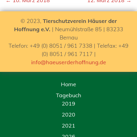
← 10. März 2018
12. März 2018 →
© 2023,
Tierschutzverein Häuser der
Hoffnung e.V.
| Neumühlstraße 85 | 83233
Bernau
Telefon: +49 (0) 8051 / 961 7338 | Telefax: +49
(0) 8051 / 961 7117 |
info@haeuserderhoffnung.de
Home
Tagebuch
2019
2020
2021
2026