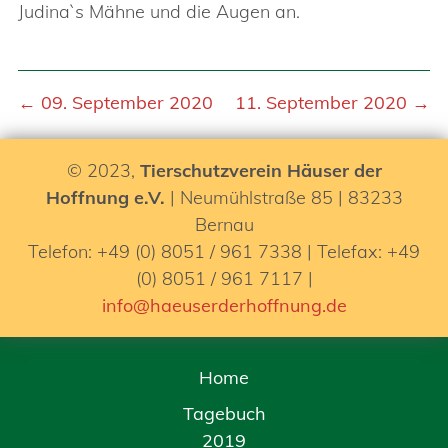
Judina`s Mähne und die Augen an.
← 09. September 2020
11. September 2020 →
© 2023,
Tierschutzverein Häuser der
Hoffnung e.V.
| Neumühlstraße 85 | 83233
Bernau
Telefon: +49 (0) 8051 / 961 7338 | Telefax: +49
(0) 8051 / 961 7117 |
info@haeuserderhoffnung.de
Home
Tagebuch
2019