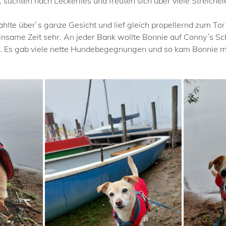
 suchten nach Leckerlies und freuten sich über viele Streichel
ahlte über`s ganze Gesicht und lief gleich propellernd zum 
ame Zeit sehr. An jeder Bank wollte Bonnie auf Conny´s Sc
n. Es gab viele nette Hundebegegnungen und so kam Bonnie m