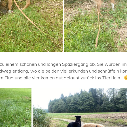
a zu einem schönen und langen Spaziergang ab. Sie wurden im H
ldweg entlang, wo die beiden viel erkunden und schnüffeln ko
m Flug und alle vier kamen gut gelaunt zurück ins TierHeim.