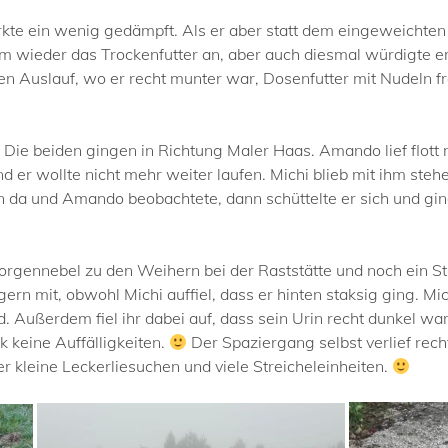
wirkte ein wenig gedämpft. Als er aber statt dem eingeweichte
 ihm wieder das Trockenfutter an, aber auch diesmal würdigte 
en Auslauf, wo er recht munter war, Dosenfutter mit Nudeln fr
ie beiden gingen in Richtung Maler Haas. Amando lief flott 
d er wollte nicht mehr weiter laufen. Michi blieb mit ihm steh
a und Amando beobachtete, dann schüttelte er sich und ging, d
orgennebel zu den Weihern bei der Raststätte und noch ein St
ern mit, obwohl Michi auffiel, dass er hinten staksig ging. Mic
Außerdem fiel ihr dabei auf, dass sein Urin recht dunkel war
k keine Auffälligkeiten.
Der Spaziergang selbst verlief rec
 kleine Leckerliesuchen und viele Streicheleinheiten.