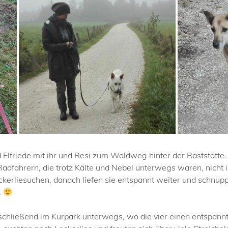
lfriede mit ihr und Resi zum Waldweg hinter der Raststätte. D
adfahrern, die trotz Kälte und Nebel unterwegs waren, nicht
ckerliesuchen, danach liefen sie entspannt weiter und schnu
.
schließend im Kurpark unterwegs, wo die vier einen entspan