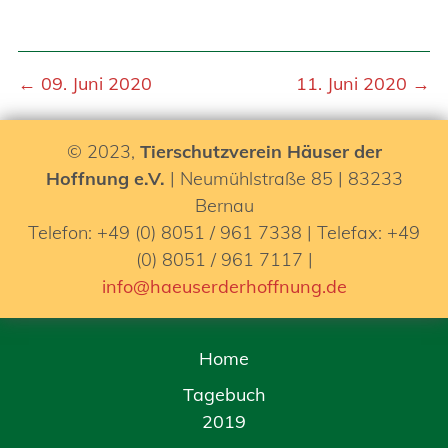
← 09. Juni 2020
11. Juni 2020 →
© 2023,
Tierschutzverein Häuser der
Hoffnung e.V.
| Neumühlstraße 85 | 83233
Bernau
Telefon: +49 (0) 8051 / 961 7338 | Telefax: +49
(0) 8051 / 961 7117 |
info@haeuserderhoffnung.de
Home
Tagebuch
2019