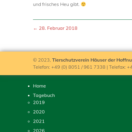
und frisches Heu gibt.
← 28. Februar 2018
© 2023,
Tierschutzverein Häuser der Hoffnu
Telefon: +49 (0) 8051 / 961 7338 | Telefax: +
Home
Tagebuch
2019
2020
2021
2026