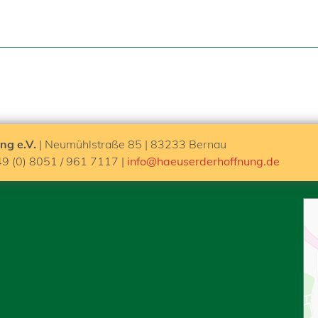
ng e.V.
| Neumühlstraße 85 | 83233 Bernau
49 (0) 8051 / 961 7117 |
info@haeuserderhoffnung.de