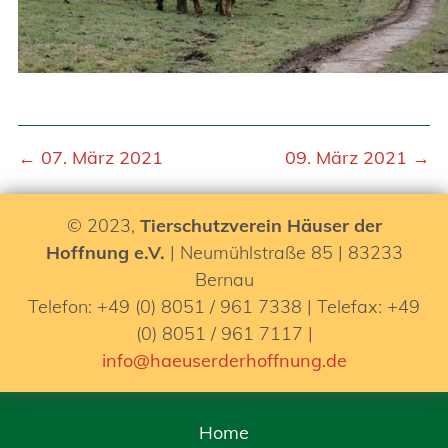
← 07. März 2021
09. März 2021 →
© 2023,
Tierschutzverein Häuser der
Hoffnung e.V.
| Neumühlstraße 85 | 83233
Bernau
Telefon: +49 (0) 8051 / 961 7338 | Telefax: +49
(0) 8051 / 961 7117 |
info@haeuserderhoffnung.de
Home