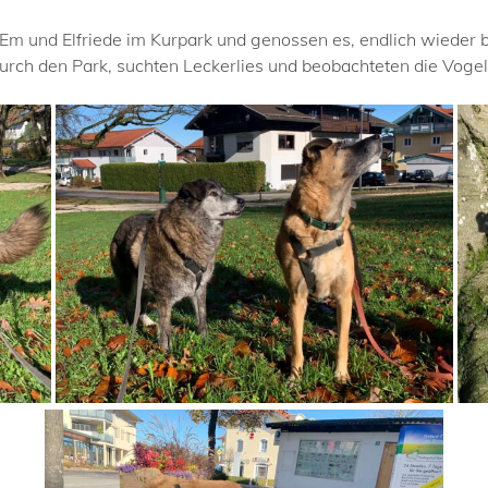
 Em und Elfriede im Kurpark und genossen es, endlich wieder
urch den Park, suchten Leckerlies und beobachteten die Voge