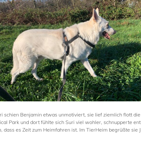
ri schien Benjamin etwas unmotiviert, sie lief ziemlich flott 
cal Park und dort fühlte sich Suri viel wohler, schnupperte en
o, dass es Zeit zum Heimfahren ist. Im TierHeim begrüßte sie 