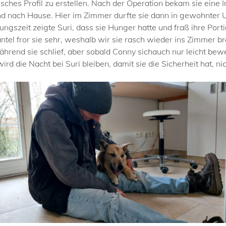
risches Profil zu erstellen. Nach der Operation bekam sie eine 
afend nach Hause. Hier im Zimmer durfte sie dann in gewohnt
gszeit zeigte Suri, dass sie Hunger hatte und fraß ihre Portio
Mantel fror sie sehr, weshalb wir sie rasch wieder ins Zimmer 
 während sie schlief, aber sobald Conny sichauch nur leicht b
rd die Nacht bei Suri bleiben, damit sie die Sicherheit hat, nic