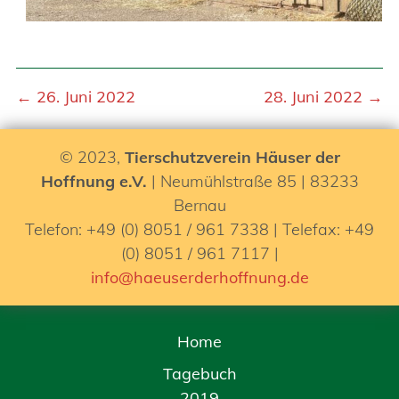
← 26. Juni 2022
28. Juni 2022 →
© 2023,
Tierschutzverein Häuser der
Hoffnung e.V.
| Neumühlstraße 85 | 83233
Bernau
Telefon: +49 (0) 8051 / 961 7338 | Telefax: +49
(0) 8051 / 961 7117 |
info@haeuserderhoffnung.de
Home
Tagebuch
2019