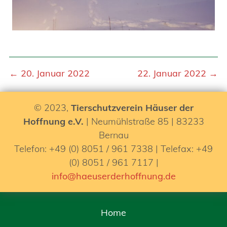
← 20. Januar 2022
22. Januar 2022 →
© 2023,
Tierschutzverein Häuser der
Hoffnung e.V.
| Neumühlstraße 85 | 83233
Bernau
Telefon: +49 (0) 8051 / 961 7338 | Telefax: +49
(0) 8051 / 961 7117 |
info@haeuserderhoffnung.de
Home