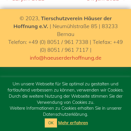
© 2023,
Tierschutzverein Häuser der
Hoffnung e.V.
| Neumühlstraße 85 | 83233
Bernau
Telefon: +49 (0) 8051 / 961 7338 | Telefax: +49
(0) 8051 / 961 7117 |
info@haeuserderhoffnung.de
Home
Um unsere Webseite für Sie optimal zu gestalten und
Tagebuch
fortlaufend verbessern zu können, verwenden wir Cookies.
Durch die weitere Nutzung der Webseite stimmen Sie der
2019
Verwendung von Cookies zu.
2020
Weitere Informationen zu Cookies erhalten Sie in unserer
Datenschutzerklärung.
2021
Mehr erfahren
OK
2026