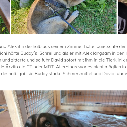
nd Alex ihn deshalb aus seinem Zimmer holte, quietschte der
hi hörte Buddy´s Schrei und als er mit Alex langsam in den Ho
 und zitterte und so fuhr David sofort mit ihm in die Tierklini
de Ärztin ein CT oder MRT. Allerdings war es nicht möglich i
eshalb gab sie Buddy starke Schmerzmittel und David fuhr wi