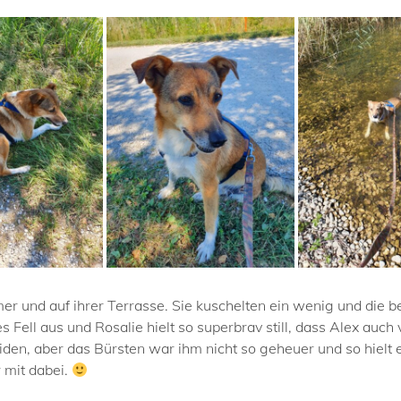
r und auf ihrer Terrasse. Sie kuschelten ein wenig und die be
Fell aus und Rosalie hielt so superbrav still, dass Alex auch
den, aber das Bürsten war ihm nicht so geheuer und so hielt 
 mit dabei.