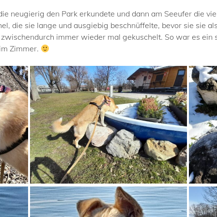
die neugierig den Park erkundete und dann am Seeufer die vie
, die sie lange und ausgiebig beschnüffelte, bevor sie sie al
de zwischendurch immer wieder mal gekuschelt. So war es ein 
r im Zimmer.