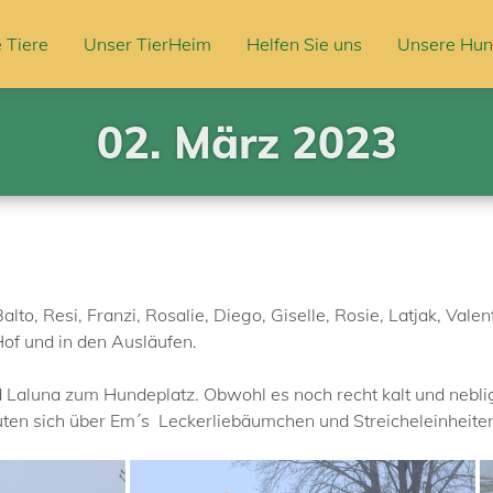
 Tiere
Unser TierHeim
Helfen Sie uns
Unsere Hun
02. März 2023
to, Resi, Franzi, Rosalie, Diego, Giselle, Rosie, Latjak, Valent
of und in den Ausläufen.
nd Laluna zum Hundeplatz. Obwohl es noch recht kalt und neblig
uten sich über Em´s Leckerliebäumchen und Streicheleinheite