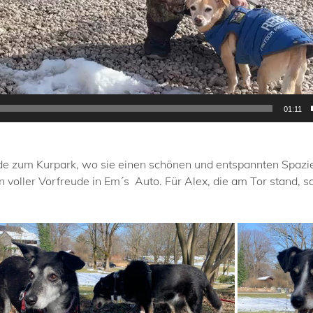
01:11
ede zum Kurpark, wo sie einen schönen und entspannten Spazi
 voller Vorfreude in Em´s Auto. Für Alex, die am Tor stand, sah