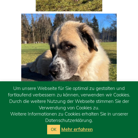
Um unsere Webseite für Sie optimal zu gestalten und
fortlaufend verbessern zu können, verwenden wir Cookies.
Durch die weitere Nutzung der Webseite stimmen Sie der
Verwendung von Cookies zu.
Weitere Informationen zu Cookies erhalten Sie in unserer
Sam störte die Knallerei auch nicht wirklich, er
Datenschutzerklärung.
freute sich über einen Spaziergang mit Karin auf
Mehr erfahren
OK
dem Waldweg. Zielstrebig ging er zum Bach und