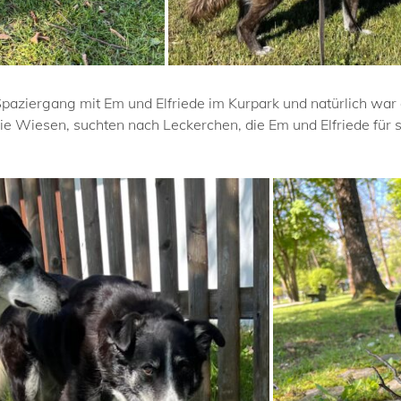
Spaziergang mit Em und Elfriede im Kurpark und natürlich war
die Wiesen, suchten nach Leckerchen, die Em und Elfriede für