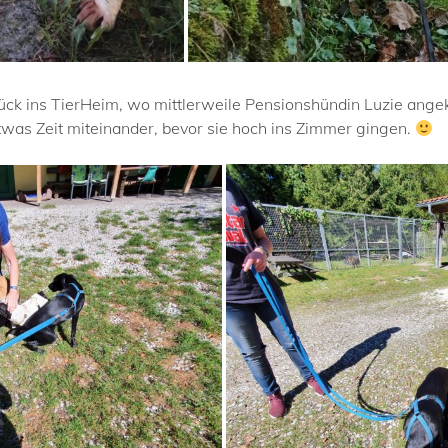
rück ins TierHeim, wo mittlerweile Pensionshündin Luzie ang
twas Zeit miteinander, bevor sie hoch ins Zimmer gingen.