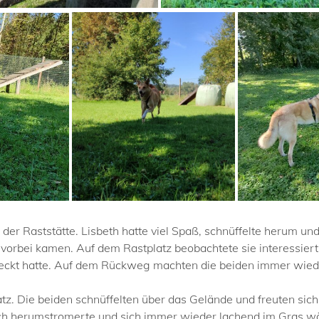
 der Raststätte. Lisbeth hatte viel Spaß, schnüffelte herum un
n vorbei kamen. Auf dem Rastplatz beobachtete sie interessie
versteckt hatte. Auf dem Rückweg machten die beiden immer wi
z. Die beiden schnüffelten über das Gelände und freuten sich
 herumstromerte und sich immer wieder lachend im Gras wäl