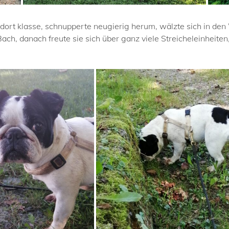
 dort klasse, schnupperte neugierig herum, wälzte sich in de
ch, danach freute sie sich über ganz viele Streicheleinheiten