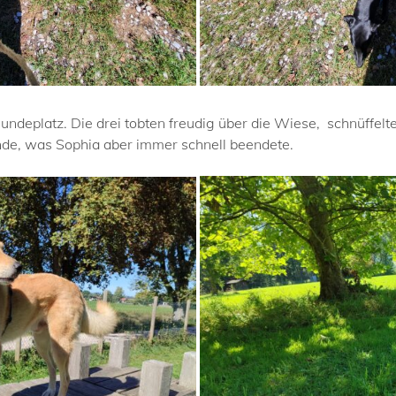
undeplatz. Die drei tobten freudig über die Wiese, schnüffelt
nde, was Sophia aber immer schnell beendete.