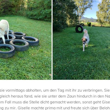
en sie vormittags abholten, um den Tag mit ihr zu verbringen. S
 gleich heraus fand, wie sie unter dem Zaun hindurch in den
dem Fall muss die Stelle dicht gemacht werden, sonst geht Gis
ng zu mir. Giselle machte prima mit und freute sich über Be